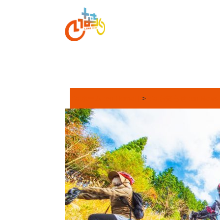
[:ja]ホーム[:en]Home[:]
>
[:ja]お知らせ[:en]News[: