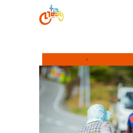
[:ja]ホーム[:en]Home[:]
>
[:ja]お知らせ[:en]News[: