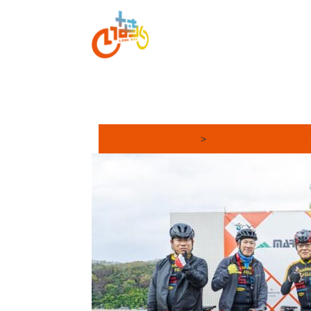
[:ja]ホーム[:en]Home[:]
>
[:ja]お知らせ[:en]News[: