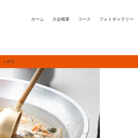
ホーム
大会概要
コース
フォトギャラリー
]
> 071