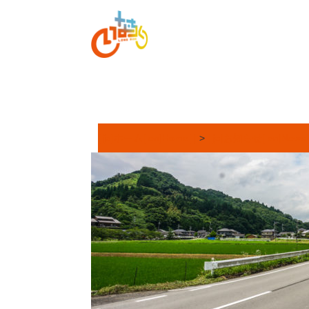
[:ja]ホーム[:en]Home[:]
>
[:ja]お知らせ[:en]News[: