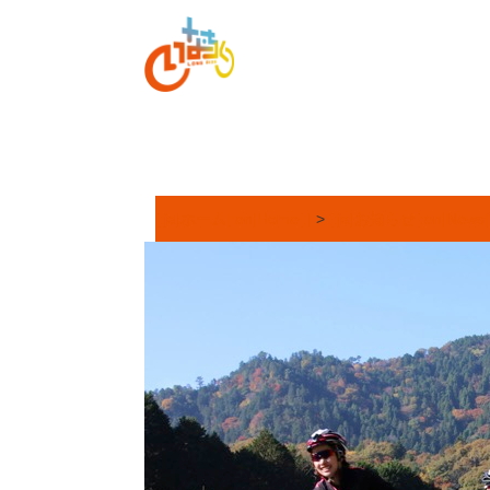
[:ja]ホーム[:en]Home[:]
>
[:ja]お知らせ[:en]News[: