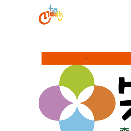
[:ja]ホーム[:en]Home[:]
>
[:ja]お知らせ[:en]News[: